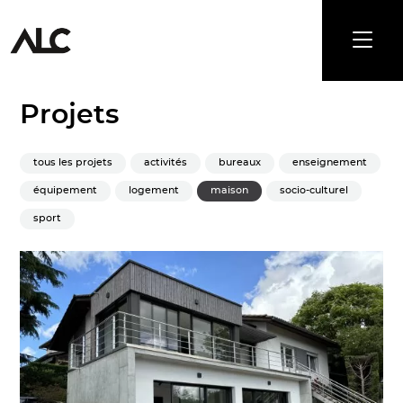
Projets
tous les projets
activités
bureaux
enseignement
équipement
logement
maison
socio-culturel
sport